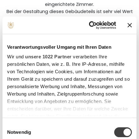
eingerichtete Zimmer.
Bei der Gestaltung dieses Gebäudeteils ist sehr viel Wert
darauf gelegt worden, den historischen Bezug mit
Komfort und Gemütlichkeit zu vereinen.
Die Zimmer sind mit TV, Schreibtisch, Telefon, Minibar,
Dusche, exklusiven Pflegeprodukten, Bademantel und
Verantwortungsvoller Umgang mit Ihren Daten
Slipper sowie kostenfreiem WLAN ausgestattet.
Wir und
unsere 1022 Partner
verarbeiten Ihre
persönlichen Daten, wie z. B. Ihre IP-Adresse, mithilfe
von Technologien wie Cookies, um Informationen auf
WARMBAD DOPPELZIMMER CLASSIC
Ihrem Gerät zu speichern und darauf zuzugreifen und so
personalisierte Werbung und Inhalte, Messungen von
Werbung und Inhalten, Zielgruppenforschung sowie
Entwicklung von Angeboten zu ermöglichen. Sie
entscheiden darüber, wer Ihre Daten für welche Zwecke
nutzt. Sie können Ihre Einwilligung jederzeit über die
Cookie-Erklärung oder durch Klicken auf das Privacy
Einwilligungsauswahl
Trigger Symbol ändern oder widerrufen
Notwendig