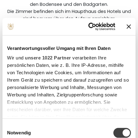
den Bodensee und den Badgarten.
Die Zimmer befinden sich im Haupthaus des Hotels und
sind bequem über den Aufzug erreichbar.
Alle Zimmer verfügen über ein Badezimmer mit Dusche.
Die Größe der Zimmer beträgt ungefähr 15-20 m².
In diesem Einzelzimmer haben Sie einen wunderschönen
Verantwortungsvoller Umgang mit Ihren Daten
Ausblick über den Kurgarten, sowie einen weitläufigen
Wir und
unsere 1022 Partner
verarbeiten Ihre
Blick über den Bodensee. Durch die geräumige Art bietet
es viel Raum für Entspannung.
persönlichen Daten, wie z. B. Ihre IP-Adresse, mithilfe
von Technologien wie Cookies, um Informationen auf
Alle unsere Zimmer sind Nichtraucherzimmer.
Ihrem Gerät zu speichern und darauf zuzugreifen und so
personalisierte Werbung und Inhalte, Messungen von
Zimmerbeispiel
Werbung und Inhalten, Zielgruppenforschung sowie
Entwicklung von Angeboten zu ermöglichen. Sie
entscheiden darüber, wer Ihre Daten für welche Zwecke
nutzt. Sie können Ihre Einwilligung jederzeit über die
Cookie-Erklärung oder durch Klicken auf das Privacy
Einwilligungsauswahl
Trigger Symbol ändern oder widerrufen
Notwendig