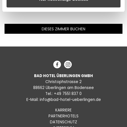
Bett | Weckeinrichtung | Zimmersafe | W-LAN (kostenfrei)
gesammelt haben.
| Bettengröße 90*200 bis 180*200
DIESES ZIMMER BUCHEN
Facebook
Instagram
BAD HOTEL ÜBERLINGEN GMBH
Christophstrasse 2
88662 Überlingen am Bodensee
Tel.:
+49 7551 837 0
E-Mail:
info@bad-hotel-ueberlingen.de
KARRIERE
PARTNERHOTELS
DATENSCHUTZ