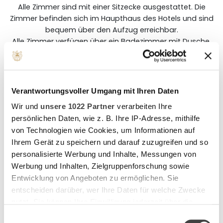
Alle Zimmer sind mit einer Sitzecke ausgestattet. Die
Zimmer befinden sich im Haupthaus des Hotels und sind
bequem über den Aufzug erreichbar.
Alle Zimmer verfügen über ein Badezimmer mit Dusche.
Die Größe der Zimmer beträgt ungefähr 15-20 m².
Es verfügt über ein 120 cm breites Bett. Durch die
liebevolle Einrichtung bis ins kleinste Detail wird diesem
Verantwortungsvoller Umgang mit Ihren Daten
Zimmer eine harmonische Atmosphäre verliehen.
Wir und
unsere 1022 Partner
verarbeiten Ihre
Alle unsere Zimmer sind Nichtraucherzimmer.
persönlichen Daten, wie z. B. Ihre IP-Adresse, mithilfe
von Technologien wie Cookies, um Informationen auf
Zimmerbeispiel
Ihrem Gerät zu speichern und darauf zuzugreifen und so
personalisierte Werbung und Inhalte, Messungen von
Werbung und Inhalten, Zielgruppenforschung sowie
Entwicklung von Angeboten zu ermöglichen. Sie
entscheiden darüber, wer Ihre Daten für welche Zwecke
nutzt. Sie können Ihre Einwilligung jederzeit über die
Cookie-Erklärung oder durch Klicken auf das Privacy
Einwilligungsauswahl