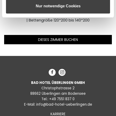
Kaffee/Teekocher | Kosmetikspiegel | Minibar |
haben oder die sie im Rahmen Ihrer Nutzung der Dienste
Nur notwendige Cookies
Schreibmappe | Schreibtisch | Sitzmöbel | Telefon am
gesammelt haben.
Bett | Weckeinrichtung | Zimmersafe | W-LAN (kostenfrei)
| Bettengröße 120*200 bis 140*200
DIESES ZIMMER BUCHEN
Facebook
Instagram
BAD HOTEL ÜBERLINGEN GMBH
Christophstrasse 2
88662 Überlingen am Bodensee
Tel.:
+49 7551 837 0
E-Mail:
info@bad-hotel-ueberlingen.de
KARRIERE