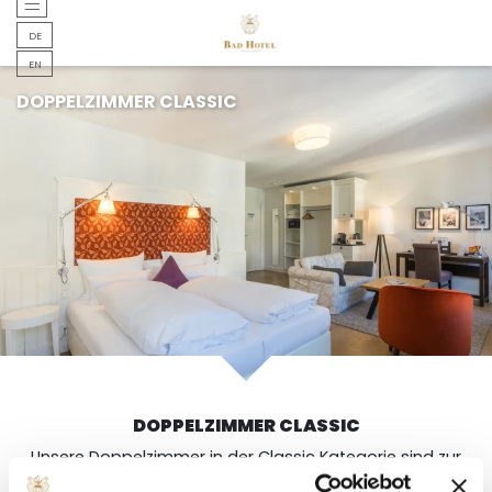
DEUTSCH
DE
DEUTSCH
EN
DOPPELZIMMER CLASSIC
DOPPELZIMMER CLASSIC
Unsere Doppelzimmer in der Classic Kategorie sind zur
Stadtseite gelegen.