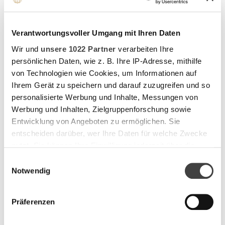
Die großzügigen Zimmer sind mit Sofa oder einer Sitzecke
ausgestattet. Die Zimmer befinden sich im Haupthaus
des Hotels und sind bequem über den Aufzug erreichbar.
Verantwortungsvoller Umgang mit Ihren Daten
Die Badezimmer verfügen entweder über eine
Wir und
unsere 1022 Partner
verarbeiten Ihre
Badewanne oder eine Dusche. Die Größe der Zimmer
persönlichen Daten, wie z. B. Ihre IP-Adresse, mithilfe
beträgt ca. 25 m².
von Technologien wie Cookies, um Informationen auf
Unsere Classic Zimmer bieten durch ihre geräumige
Ihrem Gerät zu speichern und darauf zuzugreifen und so
Aufteilung eine wohnliche Atmosphäre, welche durch das
personalisierte Werbung und Inhalte, Messungen von
Interieur unterstrichen wird. In dieser Zimmerkategorie
Werbung und Inhalten, Zielgruppenforschung sowie
wird die Gemütlichkeit in den Fokus gesetzt.
Entwicklung von Angeboten zu ermöglichen. Sie
entscheiden darüber, wer Ihre Daten für welche Zwecke
Alle unsere Zimmer sind Nichtraucherzimmer.
nutzt. Sie können Ihre Einwilligung jederzeit über die
Cookie-Erklärung oder durch Klicken auf das Privacy
Einwilligungsauswahl
Trigger Symbol ändern oder widerrufen
Notwendig
Wenn Sie es erlauben, würden wir auch gerne:
Präferenzen
Informationen über Ihre geografische Lage erfassen,
welche bis auf einige Meter genau sein können