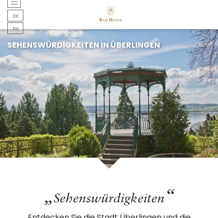
DEUTSCH
DE
DEUTSCH
EN
SEHENSWÜRDIGKEITEN IN ÜBERLINGEN
Sehenswürdigkeiten
Entdecken Sie die Stadt Überlingen und die